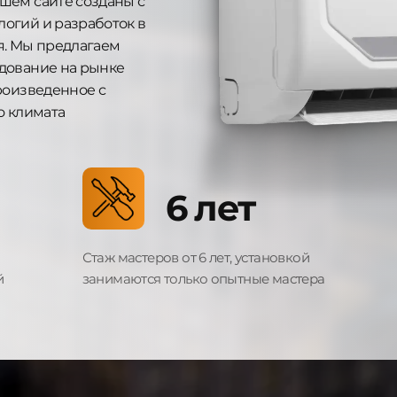
шем сайте созданы с
огий и разработок в
я. Мы предлагаем
дование на рынке
роизведенное с
о климата
6 лет
Стаж мастеров от 6 лет, установкой
й
занимаются только опытные мастера