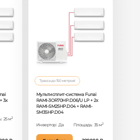
Трасса до 150 метров!
nai
Мультисплит-система Funai
+ 3x
RAMI-3OR70HP.D06/U LP + 2x
RAMI-SM25HP.D04 + RAMI-
SM35HP.D04
2
: 25 м
2
Инвертор: Да
Площадь: 35 м