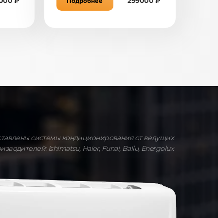
000 ₽
299000 ₽
Подробнее
ставлены системы кондиционирования от ведущих
изводителей: Ishimatsu, Haier, Funai, Ballu, Energolux