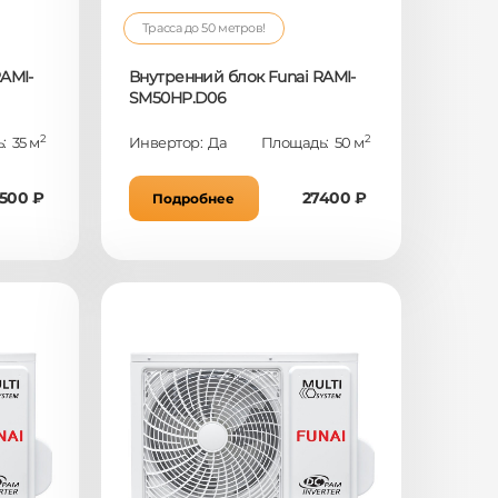
Трасса до 50 метров!
AMI-
Внутренний блок Funai RAMI-
SM50HP.D06
2
2
: 35 м
Инвертор: Да
Площадь: 50 м
500 ₽
27400 ₽
Подробнее