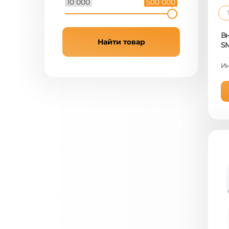
10 000
500 000
Вн
Найти товар
S
Ин