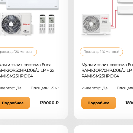
расса до 120 метров!
Трасса до 140 метров!
льтисплит-система Funai
Мультисплит-система Fu
MI-2OR50HP.D06/U LP + 2x
RAMI-3OR70HP.D06/U LP 
AMI-SM25HP.D04
RAMI-SM25HP.D04
2
вертор: Да
Площадь: 25 м
Инвертор: Да
Площадь
139000 ₽
189
Подробнее
Подробнее