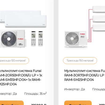
расса до 120 метров!
Трасса до 150 метров!
льтисплит-система Funai
Мультисплит-система Fu
MI-2OR50HP.D06/U LP + 1x
RAMI-3OR70HP.D06/U LP 
MI-SM35HP.D04+ 1x RAMI-
RAMI-SM25HP.D04
M25HP.D04
Инвертор: Да
Площадь
2
вертор: Да
Площадь: 35 м