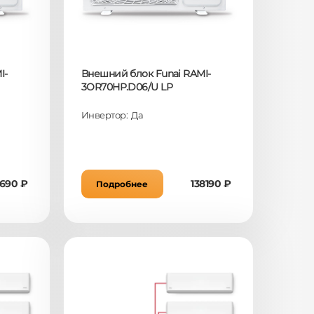
I-
Внешний блок Funai RAMI-
3OR70HP.D06/U LP
Инвертор: Да
1690 ₽
138190 ₽
Подробнее