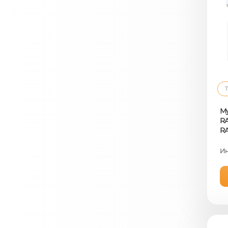
Т
Му
RA
R
Ин