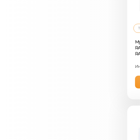
Т
Му
RA
R
Ин