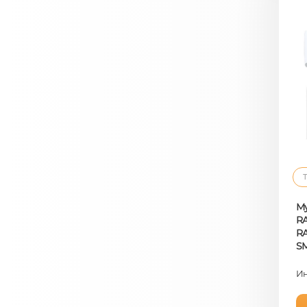
Т
Му
RA
RA
S
Ин