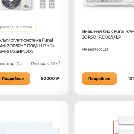
расса до 120 метров!
Внешний блок Funai RAM
2OR50HP.D06/U LP
льтисплит-система Funai
MI-2OR50HP.D06/U LP + 2x
Инвертор: Да
AMI-SM25HP.D04
2
вертор: Да
Площадь: 20 м
90000 ₽
10
Подробнее
Подробнее