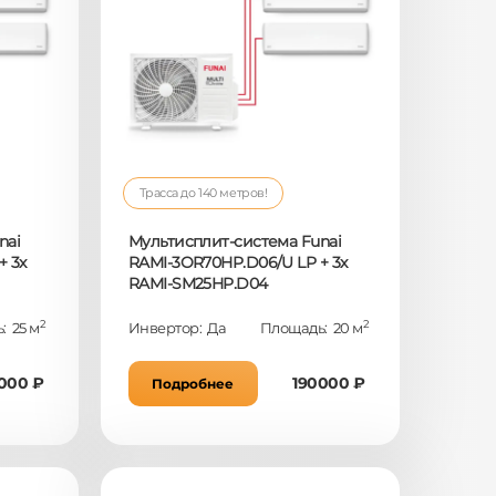
Трасса до 140 метров!
nai
Мультисплит-система Funai
+ 3x
RAMI-3OR70HP.D06/U LP + 3x
RAMI-SM25HP.D04
2
2
: 25 м
Инвертор: Да
Площадь: 20 м
000 ₽
190000 ₽
Подробнее