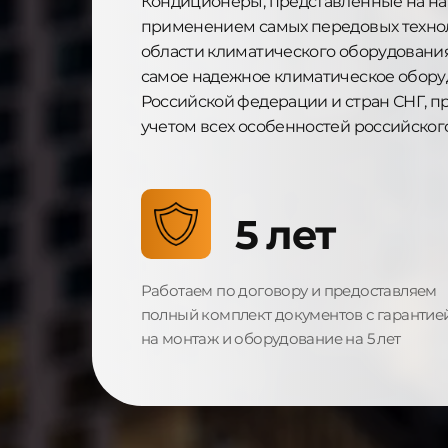
Кондиционеры, представленные на на
применением самых передовых технол
области климатического оборудовани
самое надежное
климатическое обору
Российской федерации и стран СНГ, п
учетом всех особенностей российског
5 лет
Работаем по договору и предоставляем
полный комплект документов с гарантие
на монтаж и оборудование на 5 лет