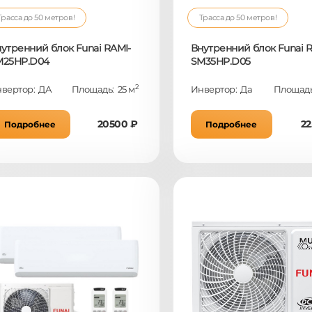
Трасса до 50 метров!
Трасса до 50 метров!
утренний блок Funai RAMI-
Внутренний блок Funai R
M25HP.D04
SM35HP.D05
2
вертор: ДА
Площадь: 25 м
Инвертор: Да
Площадь
20500 ₽
22
Подробнее
Подробнее