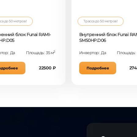
са до 50 метров!
Трасса до 50 метров!
енний блок Funai RAMI-
Внутренний блок Funai RAM
HP.D05
SM50HP.D06
2
тор: Да
Площадь: 35 м
Инвертор: Да
Площадь: 
22500 ₽
274
одробнее
Подробнее