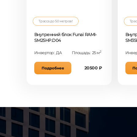
Трасса до 50 метров!
Трас
Внутренний блок Funai RAMI-
Внутр
SM25HP.D04
SM35
2
Инвертор: ДА
Площадь: 25 м
Инвер
20500 ₽
Подробнее
П