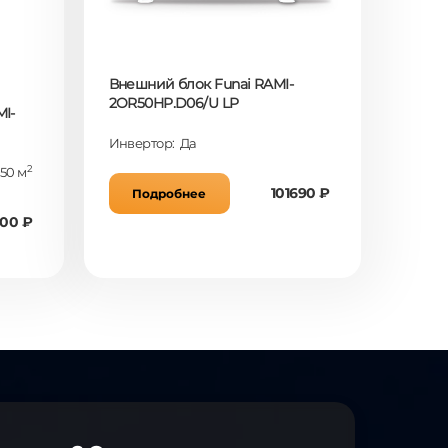
Внешний блок Funai RAMI-
2OR50HP.D06/U LP
I-
Инвертор: Да
2
50 м
101690 ₽
Подробнее
00 ₽