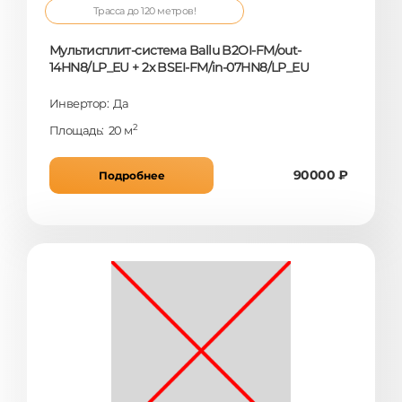
Трасса до 120 метров!
Мультисплит-система Ballu B2OI-FM/out-
14HN8/LP_EU + 2x BSEI-FM/in-07HN8/LP_EU
Инвертор: Да
2
Площадь: 20 м
90000 ₽
Подробнее