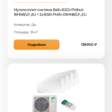
Мультисплит-система Ballu B2OI-FM/out-
18HN8/LP_EU + 2x BSEI-FM/in-09HN8/LP_EU
Инвертор: Да
2
Площадь: 25 м
139000 ₽
Подробнее