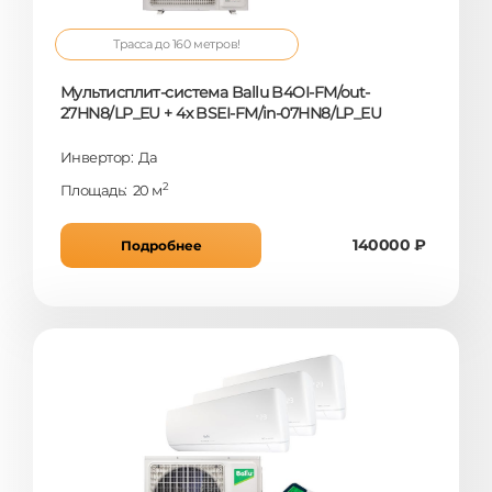
Трасса до 160 метров!
Мультисплит-система Ballu B4OI-FM/out-
27HN8/LP_EU + 4x BSEI-FM/in-07HN8/LP_EU
Инвертор: Да
2
Площадь: 20 м
140000 ₽
Подробнее