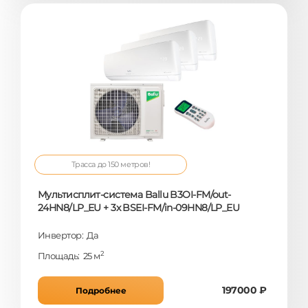
Трасса до 150 метров!
Мультисплит-система Ballu B3OI-FM/out-
24HN8/LP_EU + 3x BSEI-FM/in-09HN8/LP_EU
Инвертор: Да
2
Площадь: 25 м
197000 ₽
Подробнее