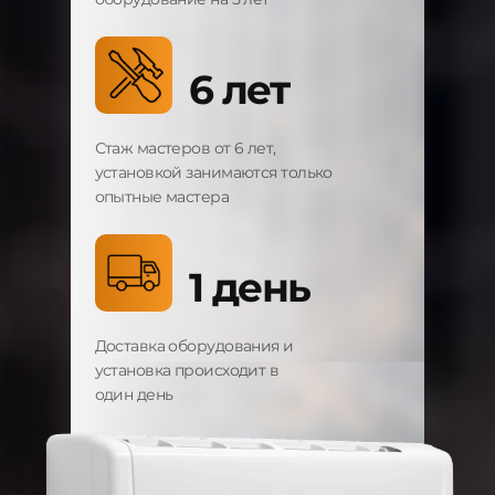
6 лет
Стаж мастеров от 6 лет,
установкой занимаются только
опытные мастера
1 день
Доставка оборудования и
установка происходит в
один день