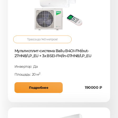
Трасса до 140 метров!
Мультисплит-система Ballu B4OI-FM/out-
27HN8/LP_EU + 3x BSEI-FM/in-07HN8/LP_EU
Инвертор: Да
2
Площадь: 20 м
190000 ₽
Подробнее