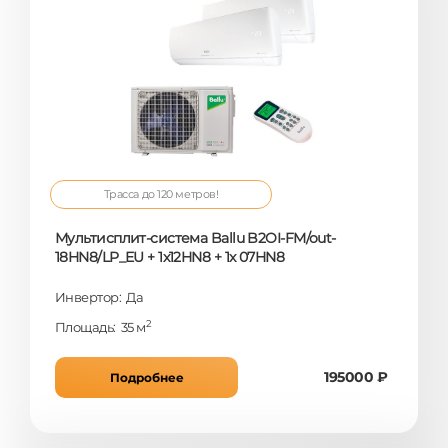
Трасса до 120 метров!
Мультисплит-система Ballu B2OI-FM/out-
18HN8/LP_EU + 1x12HN8 + 1x 07HN8
Инвертор: Да
2
Площадь: 35 м
195000 ₽
Подробнее