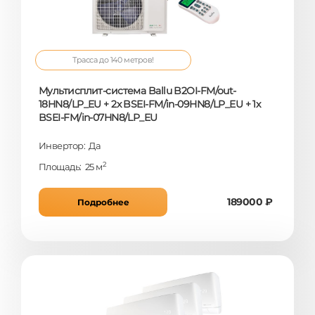
Трасса до 140 метров!
Мультисплит-система Ballu B2OI-FM/out-
18HN8/LP_EU + 2x BSEI-FM/in-09HN8/LP_EU + 1x
BSEI-FM/in-07HN8/LP_EU
Инвертор: Да
2
Площадь: 25 м
189000 ₽
Подробнее