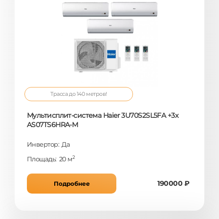
Трасса до 140 метров!
Мультисплит-система Haier 3U70S2SL5FA +3x
AS07TS6HRA-M
Инвертор: Да
2
Площадь: 20 м
190000 ₽
Подробнее