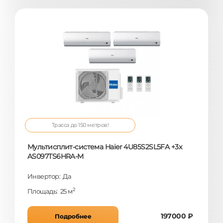
Трасса до 150 метров!
Мультисплит-система Haier 4U85S2SL5FA +3x
AS097TS6HRA-M
Инвертор: Да
2
Площадь: 25 м
197000 ₽
Подробнее