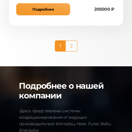
205000 ₽
Подробнее
1
2
Подробнее о нашей
компании
Здесь представлены системы
кондиционирования от ведущих
производителей: Ishimatsu, Haier, Funai, Ballu,
Energolux