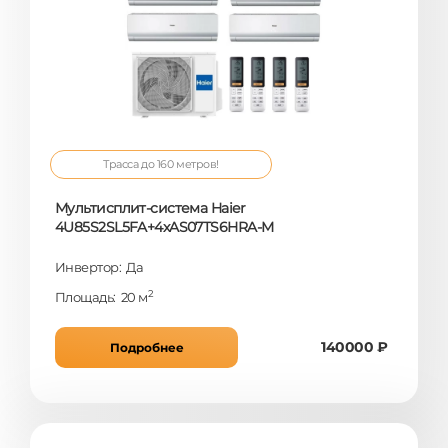
Трасса до 160 метров!
Мультисплит-система Haier
4U85S2SL5FA+4xAS07TS6HRA-M
Инвертор: Да
2
Площадь: 20 м
140000 ₽
Подробнее