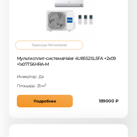
Трасса до 140 метров!
Мультисплит-системаHaier 4U85S2SL5FA +2x09
+1x07TS6HRA-M
Инвертор: Да
2
Площадь: 25 м
189000 ₽
Подробнее