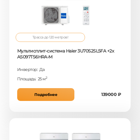
Трасса до 120 метров!
Мультисплит-система Haier 3U70S2SL5FA +2x
AS097TS6HRA-M
Инвертор: Да
2
Площадь: 25 м
139000 ₽
Подробнее