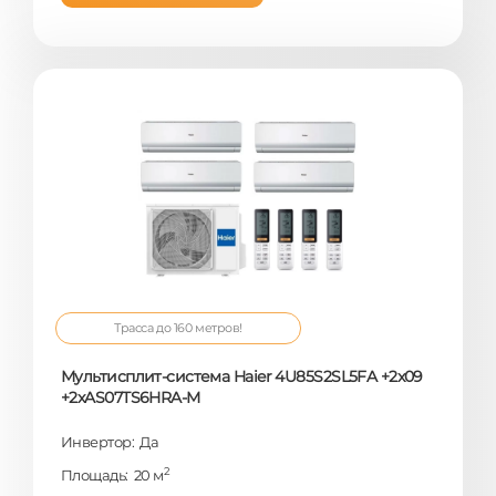
Трасса до 160 метров!
Мультисплит-система Haier 4U85S2SL5FA +2x09
+2xAS07TS6HRA-M
Инвертор: Да
2
Площадь: 20 м