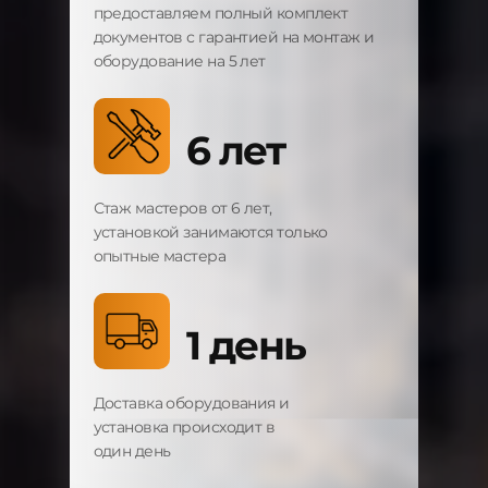
предоставляем полный комплект
документов с гарантией на монтаж и
оборудование на 5 лет
6 лет
Стаж мастеров от 6 лет,
установкой занимаются только
опытные мастера
1 день
Доставка оборудования и
установка происходит в
один день