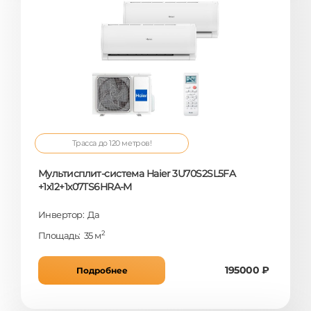
Трасса до 120 метров!
Мультисплит-система Haier 3U70S2SL5FA
+1x12+1x07TS6HRA-M
Инвертор: Да
2
Площадь: 35 м
195000 ₽
Подробнее