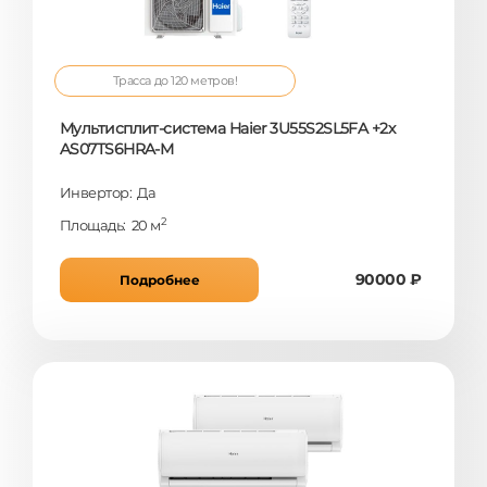
Трасса до 120 метров!
Мультисплит-система Haier 3U55S2SL5FA +2х
AS07TS6HRA-M
Инвертор: Да
2
Площадь: 20 м
90000 ₽
Подробнее